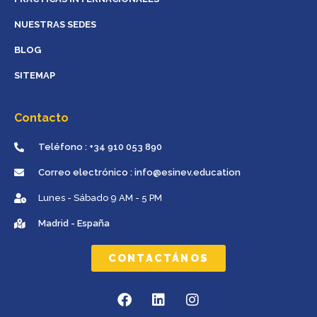
NUESTRAS SEDES
BLOG
SITEMAP
Contacto
Teléfono : +34 910 053 890
Correo electrónico : info@esinev.education
Lunes - Sábado 9 AM - 5 PM
Madrid - España
CONTACTÁNOS
F
L
I
a
i
n