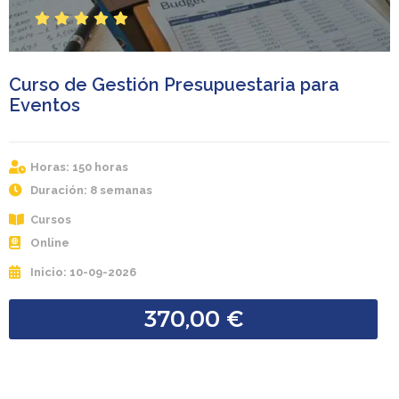
S
S
S
S
S
t
t
t
t
t
a
a
a
a
a
r
r
r
r
r
Curso de Gestión Presupuestaria para
Eventos
Horas: 150 horas
Duración: 8 semanas
Cursos
Online
Inicio: 10-09-2026
370,00
€