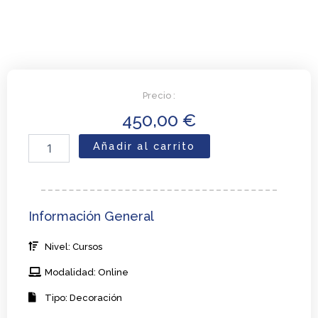
Precio :
450,00
€
Curso
Añadir al carrito
de
Decoración
de
mesas
y
Información General
sillas
cantidad
Nivel: Cursos
Modalidad: Online
Tipo: Decoración