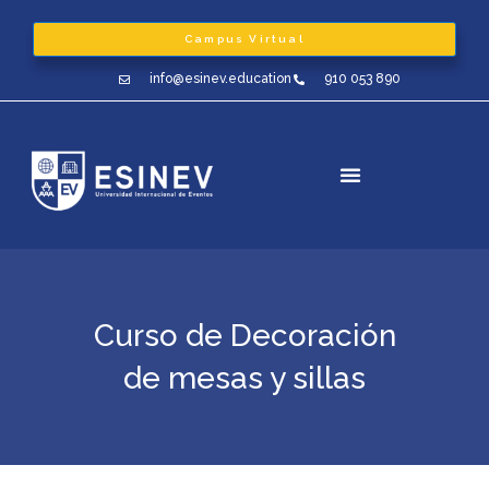
Ir
al
Campus Virtual
contenido
info@esinev.education
910 053 890
Curso de Decoración
de mesas y sillas