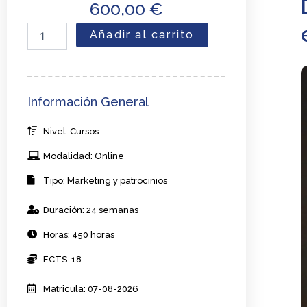
600,00
€
Diplomado
Añadir al carrito
en
analítica
de
datos
y
Información General
ROI
en
Nivel: Cursos
estrategias
de
Modalidad: Online
marketing
de
Tipo: Marketing y patrocinios
evento
cantidad
Duración: 24 semanas
Horas: 450 horas
ECTS: 18
Matricula: 07-08-2026