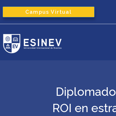
Ir
al
Campus Virtual
contenido
Diplomado 
ROI en estr