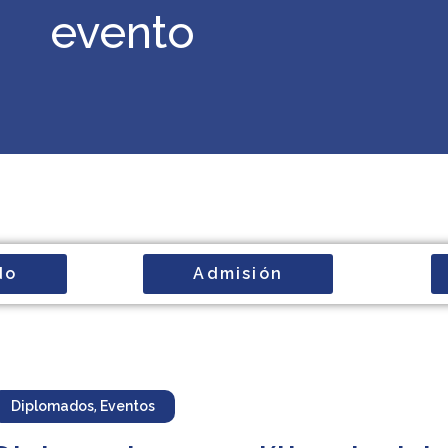
evento
do
Admisión
Diplomados
,
Eventos