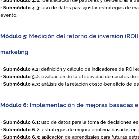
•
Submódulo 4.2:
identificación de patrones y tendencias a tra
•
Submódulo 4.3:
uso de datos para ajustar estrategias de ma
evento.
Módulo 5:
Medición del retorno de inversión (ROI)
marketing
•
Submódulo 5.1:
definición y cálculo de indicadores de ROI e
•
Submódulo 5.2:
evaluación de la efectividad de canales de m
•
Submódulo 5.3:
análisis de la relación costo-beneficio de es
Módulo 6:
Implementación de mejoras basadas en
•
Submódulo 6.1:
uso de datos para la toma de decisiones est
•
Submódulo 6.2:
estrategias de mejora continua basadas en a
•
Submódulo 6.3:
aplicación de aprendizajes para futuras estr