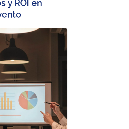
s y ROI en
vento