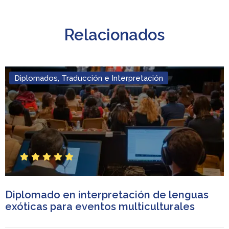
Relacionados
Diplomados
,
Traducción e Interpretación
S
S
S
S
S
t
t
t
t
t
a
a
a
a
a
r
r
r
r
r
Diplomado en interpretación de lenguas
exóticas para eventos multiculturales