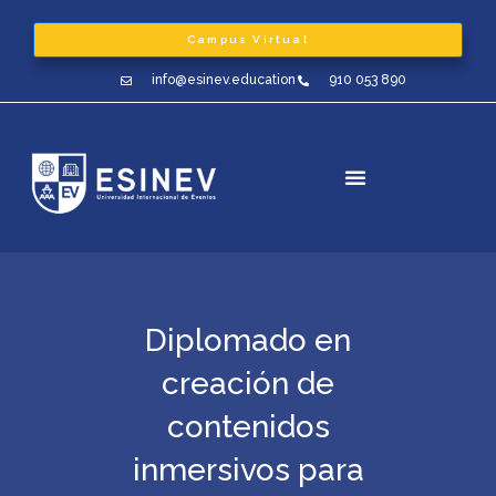
Ir
al
Campus Virtual
contenido
info@esinev.education
910 053 890
Diplomado en
creación de
contenidos
inmersivos para