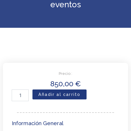
eventos
Precio :
850,00
€
Diplomado
Añadir al carrito
en
creación
de
contenidos
inmersivos
Información General
para