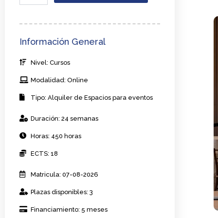
gestión
de
espacios
de
Información General
eventos
en
Nivel: Cursos
hoteles
y
Modalidad: Online
resorts
cantidad
Tipo: Alquiler de Espacios para eventos
Duración: 24 semanas
Horas: 450 horas
ECTS: 18
Matricula: 07-08-2026
Plazas disponibles: 3
Financiamiento: 5 meses