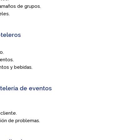
tamaños de grupos.
eles.
oteleros
o.
entos.
ntos y bebidas.
otelería de eventos
cliente.
ión de problemas.