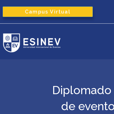
Ir
al
Campus Virtual
contenido
Diplomado 
de evento