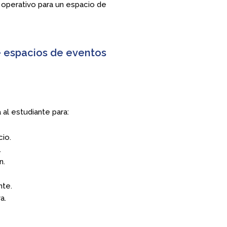
y operativo para un espacio de
e espacios de eventos
 al estudiante para:
cio.
.
n.
nte.
a.