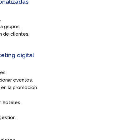
onalizadas
.
a grupos.
n de clientes.
eting digital
es.
cionar eventos.
 en la promoción.
n hoteles.
gestión.
eleros.