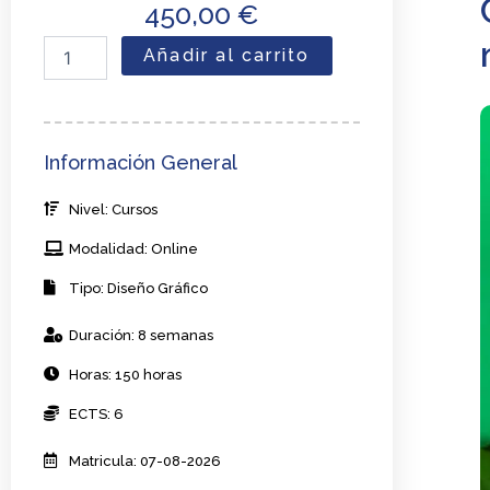
450,00
€
Curso
Añadir al carrito
de
Diseño
de
invitaciones
virtuales
Información General
y
multimedia
Nivel: Cursos
para
eventos
Modalidad: Online
en
línea
Tipo: Diseño Gráfico
cantidad
Duración: 8 semanas
Horas: 150 horas
ECTS: 6
Matricula: 07-08-2026