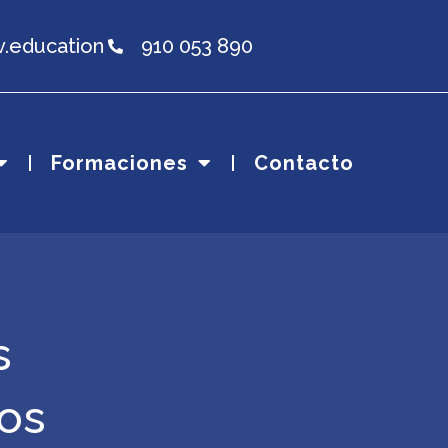
v.education
910 053 890
Formaciones
Contacto
s
tos