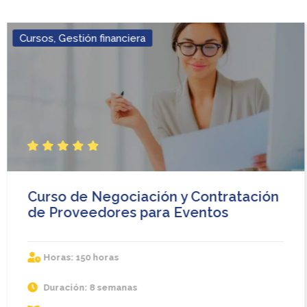
Cursos
,
Gestión financiera
S
S
S
S
S
t
t
t
t
t
a
a
a
a
a
r
r
r
r
r
Curso de Negociación y Contratación
de Proveedores para Eventos
Horas: 150 horas
Duración: 8 semanas