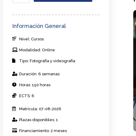
Edición
de
video
con
Información General
software
profesional
Nivel: Cursos
cantidad
Modalidad: Online
Tipo: Fotografía y videografía
Duración: 6 semanas
Horas: 150 horas
ECTS: 6
Matricula: 07-08-2026
Plazas disponibles: 1
Financiamiento: 2 meses