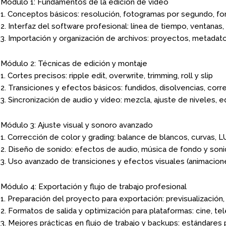
Módulo 1: Fundamentos de la edición de vídeo
1. Conceptos básicos: resolución, fotogramas por segundo, f
2. Interfaz del software profesional: línea de tiempo, ventanas
3. Importación y organización de archivos: proyectos, metadat
Módulo 2: Técnicas de edición y montaje
1. Cortes precisos: ripple edit, overwrite, trimming, roll y slip
2. Transiciones y efectos básicos: fundidos, disolvencias, cor
3. Sincronización de audio y vídeo: mezcla, ajuste de niveles, 
Módulo 3: Ajuste visual y sonoro avanzado
1. Corrección de color y grading: balance de blancos, curvas, LU
2. Diseño de sonido: efectos de audio, música de fondo y son
3. Uso avanzado de transiciones y efectos visuales (animacion
Módulo 4: Exportación y flujo de trabajo profesional
1. Preparación del proyecto para exportación: previsualización, 
2. Formatos de salida y optimización para plataformas: cine, te
3. Mejores prácticas en flujo de trabajo y backups: estándares 