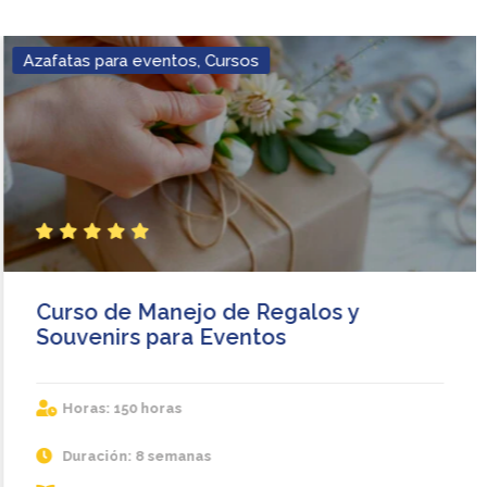
Azafatas para eventos
,
Cursos
S
S
S
S
S
t
t
t
t
t
a
a
a
a
a
r
r
r
r
r
Curso de Manejo de Regalos y
Souvenirs para Eventos
Horas: 150 horas
Duración: 8 semanas