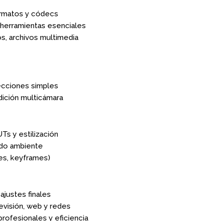
ormatos y códecs
, herramientas esenciales
os, archivos multimedia
recciones simples
edición multicámara
Ts y estilización
ido ambiente
es, keyframes)
ajustes finales
levisión, web y redes
profesionales y eficiencia