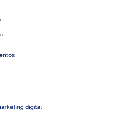
s
ón
ventos
arketing digital