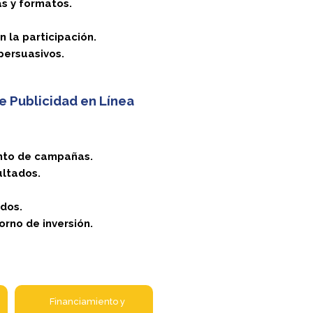
s y formatos.
 la participación.
persuasivos.
e Publicidad en Línea
ento de campañas.
ultados.
ados.
orno de inversión.
Financiamiento y